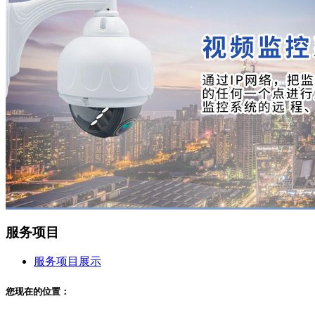
服务项目
服务项目展示
您现在的位置：