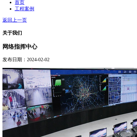
首页
工程案例
返回上一页
关于我们
网络指挥中心
发布日期：2024-02-02